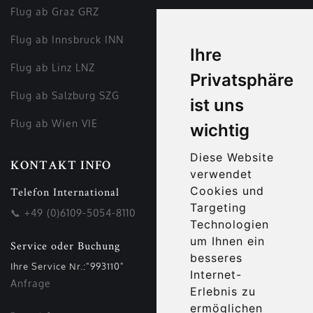
Flug ab Graz GRZ
Flug ab Innsbruck INN
Ihre
Flug ab Linz LNZ
Privatsphäre
Flug ab Salzburg SZG
ist uns
Flug ab Wien VIE
wichtig
Diese Website
KONTAKT INFO
verwendet
Cookies und
Telefon International
Targeting
📞
+49 (0)6109-5054-8110
Technologien
um Ihnen ein
Service oder Buchung
besseres
Ihre Service Nr.:"993110"
Internet-
Anfrage
Erlebnis zu
ermöglichen