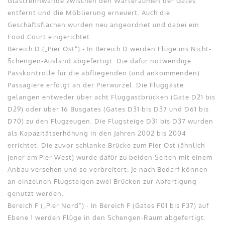
Glastrennwände zwischen den Warteräumen der Gates
entfernt und die Möblierung erneuert. Auch die
Geschäftsflächen wurden neu angeordnet und dabei ein
Food Court eingerichtet.
Bereich D („Pier Ost“) - In Bereich D werden Flüge ins Nicht-
Schengen-Ausland abgefertigt. Die dafür notwendige
Passkontrolle für die abfliegenden (und ankommenden)
Passagiere erfolgt an der Pierwurzel. Die Fluggäste
gelangen entweder über acht Fluggastbrücken (Gate D21 bis
D29) oder über 16 Busgates (Gates D31 bis D37 und D61 bis
D70) zu den Flugzeugen. Die Flugsteige D31 bis D37 wurden
als Kapazitätserhöhung in den Jahren 2002 bis 2004
errichtet. Die zuvor schlanke Brücke zum Pier Ost (ähnlich
jener am Pier West) wurde dafür zu beiden Seiten mit einem
Anbau versehen und so verbreitert. Je nach Bedarf können
an einzelnen Flugsteigen zwei Brücken zur Abfertigung
genutzt werden.
Bereich F („Pier Nord“) - In Bereich F (Gates F01 bis F37) auf
Ebene 1 werden Flüge in den Schengen-Raum abgefertigt.