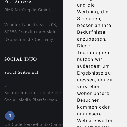
Post Adresse
und die
RMK Nurflug.de GmbH,
Werbung, die
Sie sehen,
Vilbeler Landstrasse 203,
besser an Ihre
Bedürfnisse
60388 Frankfurt am Main
anzupassen.
Deutschland - Germany
Diese
Technologien
nutzen wir
SOCIAL INFO
außerdem um
Social Seiten auf:
Ergebnisse zu
messen, um zu
verstehen,
Sie möchten uns empfehlen auf den verschiedenen
woher unsere
Besucher
Social Media Plattformen:
kommen oder
um unsere
Website weiter
QR Code Reise-Punta-Cana.de