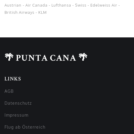
Austrian - Air Canada - Lufthansa - Swiss - Edelweiss Air -
British Airways - KLM
🌴 PUNTA CANA 🌴
LINKS
AGB
Datenschutz
Impressum
Flug ab Österreich