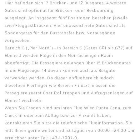
Hier befinden sich 17 Brücken- und 12 Busgates, 4 weitere
Gates sind optional für Brücken- oder Busboarding
ausgelegt. An insgesamt fünf Positionen bestehen jeweils
zwei Fluggastbrücken. Vier unbezeichnete Gates sind als
Sondergates für den Bustransfer bzw. Notausgänge
vorgesehen.
Bereich G („Pier Nord“) - In Bereich G (Gates G01 bis G37) auf
Ebene 3 werden Flüge in den Non-Schengen-Raum
abgefertigt. Die Passagiere gelangen über 15 Brückengates
in die Flugzeuge, 14 davon können auch als Busgate
verwendet werden. Da dieser Abflugbereich jedoch
dieselben Pierfinger wie Bereich F nützt, müssen die
Passagiere zuerst über Rolltreppen und Aufzugsanlagen auf
Ebene 1 wechseln.
Wenn Sie Fragen rund um Ihren Flug Wien Punta Cana, zum
Check-in oder zum Abflug bzw. zur Ankunft haben,
kontaktieren Sie bitte die telefonische Fluginformation. Sie
hilft Ihnen gerne weiter und ist täglich von 00:00 –24.00 Uhr
erreichbar unter Tel: +43-1-7007-​0.