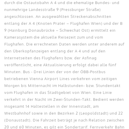
durch die Ostautobahn A 4 und die ehemalige Bundes- und
nunmehrige Landesstraße 9 (Pressburger Straße)
angeschlossen. An ausgewählten Streckenabschnitten
entlang der A 4 (Knoten Prater – Flughafen Wien) und der B
9 (Hainburg Donaubrücke – Schwechat Ost) ermittelt ein
Kamerasystem die aktuelle Reisezeit zum und vom
Flughafen. Die errechneten Daten werden unter anderem auf
den Überkopfanzeigen entlang der A 4 und auf den
Internetseiten des Flughafens bzw. der Asfinag
veröffentlicht, eine Aktualisierung erfolgt dabei alle fünf
Minuten. Bus - Drei Linien der von der ÖBB-Postbus
betriebenen Vienna Airport Lines verkehren vom zeitigen
Morgen bis Mitternacht im Halbstunden- bzw. Stundentakt
vom Flughafen in das Stadtgebiet von Wien. Eine Linie
verkehrt in der Nacht im Zwei-Stunden-Takt. Bedient werden
insgesamt 14 Haltestellen in der Innenstadt, am
Westbahnhof sowie in den Bezirken 2 (Leopoldstadt) und 22
(Donaustadt). Die Fahrzeit beträgt je nach Relation zwischen
20 und 60 Minuten, es gilt ein Sondertarif. Fernverkehr Bahn