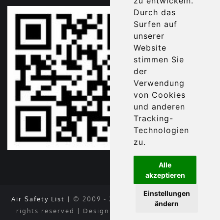
zu entwickeln.
Durch das
Surfen auf
unserer
Website
stimmen Sie
der
Verwendung
von Cookies
und anderen
Tracking-
Technologien
zu.
Alle
akzeptieren
Einstellungen
Air Safety List
| © 2009 - 2026 Reise Punta Cana All
ändern
rights reserved | Design by Oberheim Online und